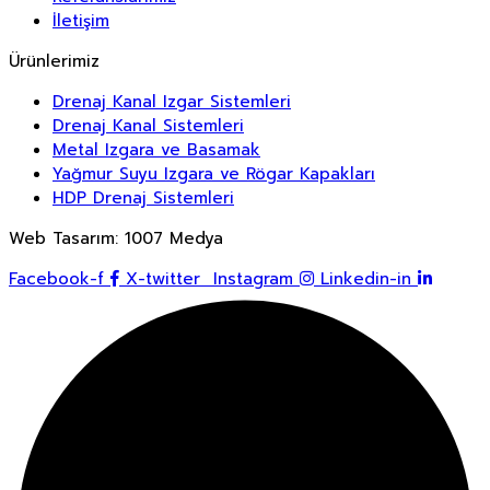
İletişim
Ürünlerimiz
Drenaj Kanal Izgar Sistemleri
Drenaj Kanal Sistemleri
Metal Izgara ve Basamak
Yağmur Suyu Izgara ve Rögar Kapakları
HDP Drenaj Sistemleri
Web Tasarım: 1007 Medya
Facebook-f
X-twitter
Instagram
Linkedin-in